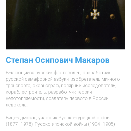
Степан Осипович Макаров
Выдающийся русский флотоводец, разработчик
русской семафорной азбуки, изобретатель минного
транспорта, океанограф, полярный исследователь,
кораблестроитель, разработчик теории
непотопляемости, создатель первого в России
ледокола.
Вице-адмирал, участник Русско-турецкой войны
(1877–1978), Русско-японской войны (1904–1905)