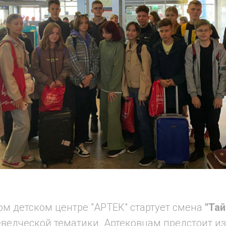
м детском центре "АРТЕК" стартует смена
"Та
еведческой тематики.
Артековцам предстоит и