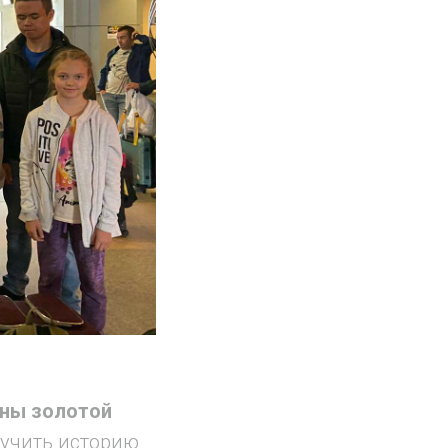
йны золотой
зучить историю