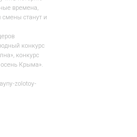
зные времена,
 смены станут и
деров
родный конкурс
лна», конкурс
 осень Крыма».
ayny-zolotoy-