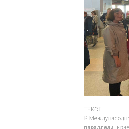
ТЕКСТ
В Международно
параллели"
кра