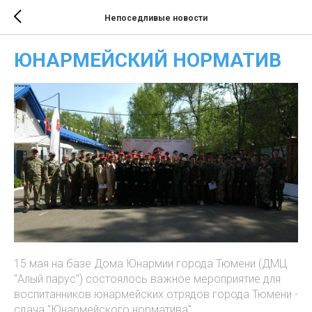
Непоседливые новости
ЮНАРМЕЙСКИЙ НОРМАТИВ
15 мая на базе Дома Юнармии города Тюмени (ДМЦ
"Алый парус") состоялось важное мероприятие для
воспитанников юнармейских отрядов города Тюмени -
сдача "Юнармейского норматива".