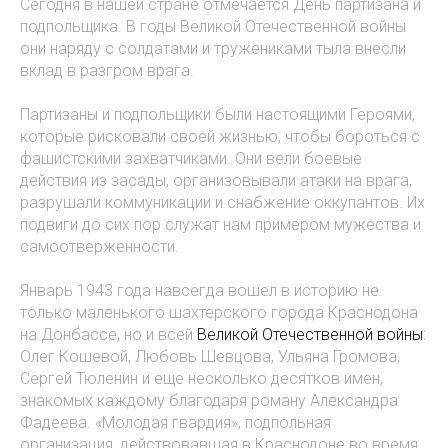
Сегодня в нашей стране отмечается День партизана и
подпольщика. В годы Великой Отечественной войны
они наряду с солдатами и тружениками тыла внесли
вклад в разгром врага.
Партизаны и подпольщики были настоящими Героями,
которые рисковали своей жизнью, чтобы бороться с
фашистскими захватчиками. Они вели боевые
действия из засады, организовывали атаки на врага,
разрушали коммуникации и снабжение оккупантов. Их
подвиги до сих пор служат нам примером мужества и
самоотверженности.
Январь 1943 года навсегда вошел в историю не
только маленького шахтерского города Краснодона
на Донбассе, но и всей
Великой Отечественной войны
:
Олег Кошевой, Любовь Шевцова, Ульяна Громова,
Сергей Тюленин и еще несколько десятков имен,
знакомых каждому благодаря роману Александра
Фадеева. «Молодая гвардия», подпольная
организация, действовавшая в Краснодоне во время