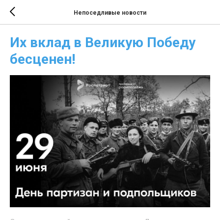
Непоседливые новости
Их вклад в Великую Победу
бесценен!